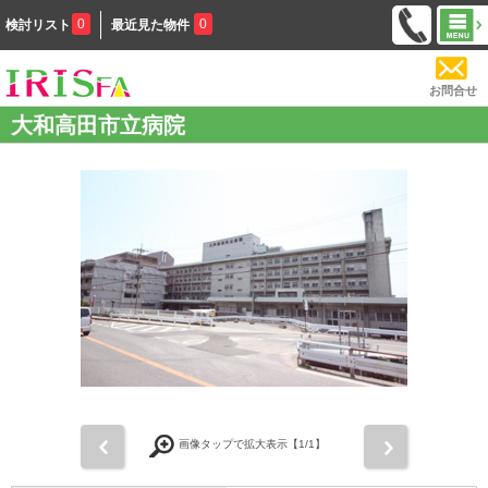
0
0
検討リスト
最近見た物件
お問合せ
大和高田市立病院
前
次
画像タップで拡大表示【
1
/1】