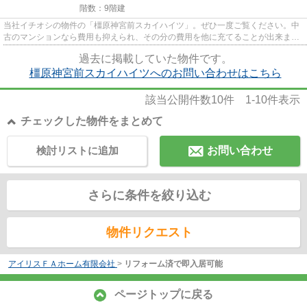
階数：9階建
当社イチオシの物件の「橿原神宮前スカイハイツ」。ぜひ一度ご覧ください。中
古のマンションなら費用も抑えられ、その分の費用を他に充てることが出来ま
す。周辺環境も良好な駅から徒...
過去に掲載していた物件です。
橿原神宮前スカイハイツへのお問い合わせはこちら
該当公開件数
10
件
1-10
件表示
チェックした物件をまとめて
検討リストに追加
お問い合わせ
さらに条件を絞り込む
物件リクエスト
アイリスＦＡホーム有限会社
>
リフォーム済で即入居可能
ページトップに戻る