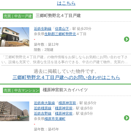
はこちら
三郷町勢野北４丁目戸建
売買｜中古一戸建
近鉄生駒線
「
信貴山下
」駅 徒歩20分
奈良県
生駒郡三郷町
勢野北
４丁目
-
築年数：築12年
階数：2階建
「三郷町勢野北４丁目戸建」の物件情報をお探しならお気軽にお問い合わせ下さ
い。設備も充実で、快適な生活を送る事のできる、中古の戸建て物件。充実の設
備で、快適な生活を送る事の...
過去に掲載していた物件です。
三郷町勢野北４丁目戸建へのお問い合わせはこちら
橿原神宮前スカイハイツ
売買｜中古マンション
近鉄南大阪線
「
橿原神宮前
」駅 徒歩5分
近鉄橿原線
「
橿原神宮前
」駅 徒歩5分
近鉄吉野線
「
橿原神宮前
」駅 徒歩5分
奈良県
橿原市
見瀬町
-
築年数：築45年