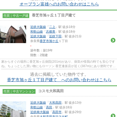
オーブラン富雄へのお問い合わせはこちら
香芝市旭ヶ丘１丁目戸建て
売買｜中古一戸建
近鉄大阪線
「
二上
」駅 徒歩18分
和歌山線
「
志都美
」駅 徒歩18分
近鉄大阪線
「
近鉄下田
」駅 徒歩21分
奈良県
香芝市
旭ケ丘
１丁目
-
築年数：築19年
階数：2階建
家からすぐの場所に香芝旭ヶ丘病院(201m)があり、病気や怪我の時でも安心です
ね。ちょっとした買い物にもローソン 香芝逢坂店が近く(387m)にあり便利です。
お子様のいるご家庭にもお勧...
過去に掲載していた物件です。
香芝市旭ヶ丘１丁目戸建て へのお問い合わせはこちら
コスモ大和高田
売買｜中古マンション
近鉄大阪線
「
大和高田
」駅 徒歩13分
和歌山線
「
高田
」駅 徒歩18分
近鉄南大阪線
「
高田市
」駅 徒歩29分
奈良県
大和高田市
日之出町