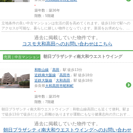
-
築年数：築36年
階数：5階建
立地条件の良い中古マンションは生活の質を高めてくれます。徒歩13分で駅への
アクセスが可能な、暮らしに嬉しい物件となっています。新居をお求めなら、大
和高田市に強い当社にお任せ...
過去に掲載していた物件です。
コスモ大和高田へのお問い合わせはこちら
朝日プラザシティ南大和ウエストウイング
売買｜中古マンション
和歌山線
「
高田
」駅 徒歩13分
近鉄南大阪線
「
高田市
」駅 徒歩18分
近鉄大阪線
「
大和高田
」駅 徒歩18分
奈良県
大和高田市
昭和町
-
築年数：築35年
階数：7階建
朝日プラザシティ南大和ウエストウイング：和歌山線高田にも近くて便利。駅ま
で徒歩13分で徒歩だと少し距離がありますが運動にもなり健康志向の方におすす
めです。マンションにどんな...
過去に掲載していた物件です。
朝日プラザシティ南大和ウエストウイングへのお問い合わせ