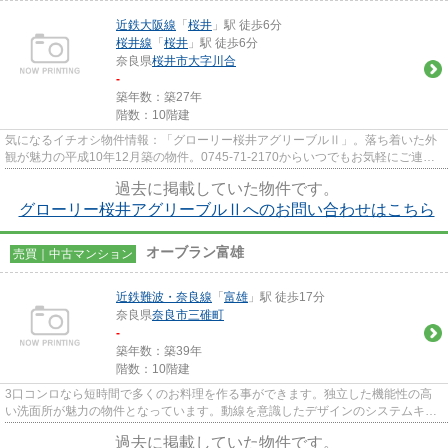
近鉄大阪線
「
桜井
」駅 徒歩6分
桜井線
「
桜井
」駅 徒歩6分
奈良県
桜井市
大字川合
-
築年数：築27年
階数：10階建
気になるイチオシ物件情報：「グローリー桜井アグリーブルⅡ」。落ち着いた外
観が魅力の平成10年12月築の物件。0745-71-2170からいつでもお気軽にご連絡
下さい。近鉄大阪線桜井エリアの...
過去に掲載していた物件です。
グローリー桜井アグリーブルⅡへのお問い合わせはこちら
オーブラン富雄
売買｜中古マンション
近鉄難波・奈良線
「
富雄
」駅 徒歩17分
奈良県
奈良市
三碓町
-
築年数：築39年
階数：10階建
3口コンロなら短時間で多くのお料理を作る事ができます。独立した機能性の高
い洗面所が魅力の物件となっています。動線を意識したデザインのシステムキッ
チン付きで作業能率が上がりま...
過去に掲載していた物件です。