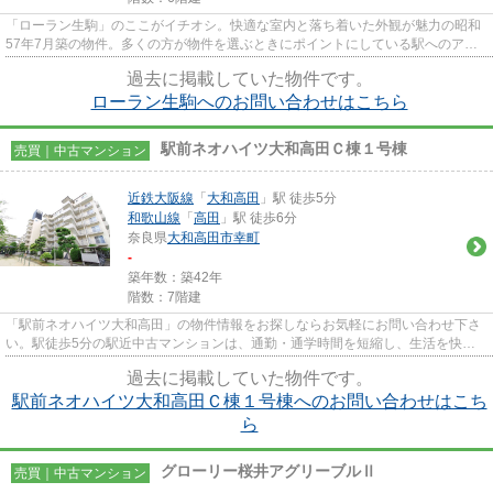
「ローラン生駒」のここがイチオシ。快適な室内と落ち着いた外観が魅力の昭和
57年7月築の物件。多くの方が物件を選ぶときにポイントにしている駅へのアク
セスは、徒歩12分と良好です。...
過去に掲載していた物件です。
ローラン生駒へのお問い合わせはこちら
駅前ネオハイツ大和高田Ｃ棟１号棟
売買｜中古マンション
近鉄大阪線
「
大和高田
」駅 徒歩5分
和歌山線
「
高田
」駅 徒歩6分
奈良県
大和高田市
幸町
-
築年数：築42年
階数：7階建
「駅前ネオハイツ大和高田」の物件情報をお探しならお気軽にお問い合わせ下さ
い。駅徒歩5分の駅近中古マンションは、通勤・通学時間を短縮し、生活を快適
なものにします。大和高田市で...
過去に掲載していた物件です。
駅前ネオハイツ大和高田Ｃ棟１号棟へのお問い合わせはこち
ら
グローリー桜井アグリーブルⅡ
売買｜中古マンション