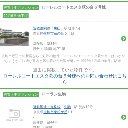
ローレルコートエスタ萩の台６号棟
売買｜中古マンション
12月9日 値下げ
近鉄生駒線
「
東山
」駅 徒歩7分
奈良県
生駒市
萩の台
５丁目
-
築年数：築34年
階数：4階建 地下1階
生駒市近辺での新居ならご好評の物件「ローレルコートエスタ萩の台」はいかが
でしょうか。快適な室内と落ち着いた外観が魅力の1992年1月築の物件。駅から
徒歩7分の駅近物件に住めば、...
過去に掲載していた物件です。
ローレルコートエスタ萩の台６号棟へのお問い合わせはこち
ら
ローラン生駒
売買｜中古マンション
近鉄難波・奈良線
「
生駒
」駅 徒歩12分
奈良県
生駒市
東松ケ丘
7-1
-
築年数：築44年
階数：6階建