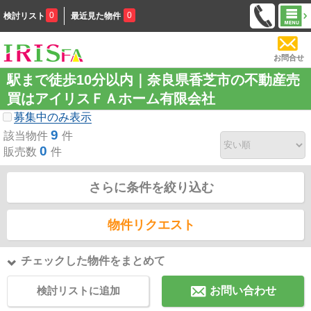
0
0
検討リスト
最近見た物件
お問合せ
駅まで徒歩10分以内｜奈良県香芝市の不動産売
買はアイリスＦＡホーム有限会社
募集中のみ表示
9
該当物件
件
0
販売数
件
さらに条件を絞り込む
物件リクエスト
チェックした物件をまとめて
検討リストに追加
お問い合わせ