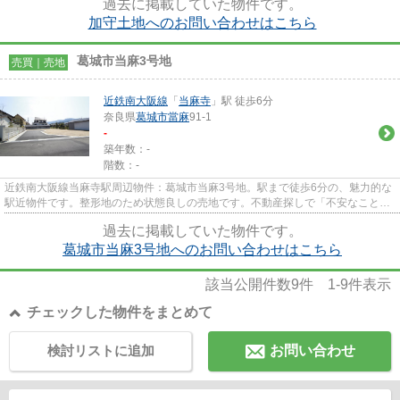
過去に掲載していた物件です。
加守土地へのお問い合わせはこちら
葛城市当麻3号地
売買｜売地
近鉄南大阪線
「
当麻寺
」駅 徒歩6分
奈良県
葛城市
當麻
91-1
-
築年数：-
階数：-
近鉄南大阪線当麻寺駅周辺物件：葛城市当麻3号地。駅まで徒歩6分の、魅力的な
駅近物件です。整形地のため状態良しの売地です。不動産探しで「不安なこと」
や「気になること」はござい...
過去に掲載していた物件です。
葛城市当麻3号地へのお問い合わせはこちら
該当公開件数
9
件
1-9
件表示
チェックした物件をまとめて
検討リストに追加
お問い合わせ