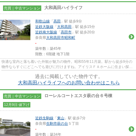
大和高田ハイライフ
売買｜中古マンション
和歌山線
「
高田
」駅 徒歩9分
近鉄大阪線
「
大和高田
」駅 徒歩15分
近鉄南大阪線
「
高田市
」駅 徒歩20分
奈良県
大和高田市
昭和町
-
築年数：築45年
階数：6階建 地下1階
快適な室内と落ち着いた外観が魅力の物件。昭和55年11月築。駅から徒歩9分の
物件ならすぐにどこへでも遊びに行けますね。アイリスＦＡホームに住まい探し
のご依頼をするなら、メールま...
過去に掲載していた物件です。
大和高田ハイライフへのお問い合わせはこちら
ローレルコートエスタ萩の台６号棟
売買｜中古マンション
12月9日 値下げ
近鉄生駒線
「
東山
」駅 徒歩7分
奈良県
生駒市
萩の台
５丁目
-
築年数：築34年