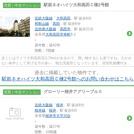
駅前ネオハイツ大和高田Ｃ棟2号館
売買｜中古マンション
近鉄大阪線
「
大和高田
」駅 徒歩6分
和歌山線
「
高田
」駅 徒歩6分
近鉄南大阪線
「
高田市
」駅 徒歩21分
奈良県
大和高田市
幸町
6-1
-
築年数：築42年
階数：7階建
近くにはライフ大和高田店(179m)があるので、買い物するにも楽ですね。欠かせ
ない条件として挙げる方の多い、独立洗面所となっています。浴室乾燥機付き物
件です。システムキッチンは...
過去に掲載していた物件です。
駅前ネオハイツ大和高田Ｃ棟2号館へのお問い合わせはこちら
グローリー桜井アグリーブルⅡ
売買｜中古マンション
近鉄大阪線
「
桜井
」駅 徒歩6分
桜井線
「
桜井
」駅 徒歩6分
奈良県
桜井市
大字川合
-
築年数：築27年
階数：10階建