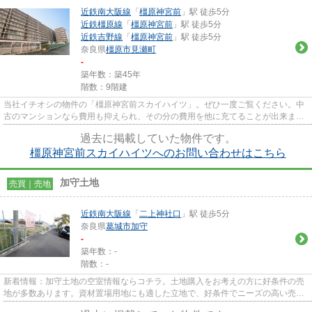
近鉄南大阪線
「
橿原神宮前
」駅 徒歩5分
近鉄橿原線
「
橿原神宮前
」駅 徒歩5分
近鉄吉野線
「
橿原神宮前
」駅 徒歩5分
奈良県
橿原市
見瀬町
-
築年数：築45年
階数：9階建
当社イチオシの物件の「橿原神宮前スカイハイツ」。ぜひ一度ご覧ください。中
古のマンションなら費用も抑えられ、その分の費用を他に充てることが出来ま
す。周辺環境も良好な駅から徒...
過去に掲載していた物件です。
橿原神宮前スカイハイツへのお問い合わせはこちら
加守土地
売買｜売地
近鉄南大阪線
「
二上神社口
」駅 徒歩5分
奈良県
葛城市
加守
-
築年数：-
階数：-
新着情報：加守土地の空室情報ならコチラ。土地購入をお考えの方に好条件の売
地が多数あります。資材置場用地にも適した立地で、好条件でニーズの高い売地
となっています。徒歩5分に駅...