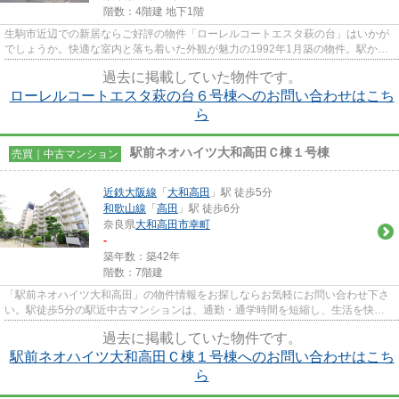
階数：4階建 地下1階
生駒市近辺での新居ならご好評の物件「ローレルコートエスタ萩の台」はいかが
でしょうか。快適な室内と落ち着いた外観が魅力の1992年1月築の物件。駅から
徒歩7分の駅近物件に住めば、...
過去に掲載していた物件です。
ローレルコートエスタ萩の台６号棟へのお問い合わせはこち
ら
駅前ネオハイツ大和高田Ｃ棟１号棟
売買｜中古マンション
近鉄大阪線
「
大和高田
」駅 徒歩5分
和歌山線
「
高田
」駅 徒歩6分
奈良県
大和高田市
幸町
-
築年数：築42年
階数：7階建
「駅前ネオハイツ大和高田」の物件情報をお探しならお気軽にお問い合わせ下さ
い。駅徒歩5分の駅近中古マンションは、通勤・通学時間を短縮し、生活を快適
なものにします。大和高田市で...
過去に掲載していた物件です。
駅前ネオハイツ大和高田Ｃ棟１号棟へのお問い合わせはこち
ら