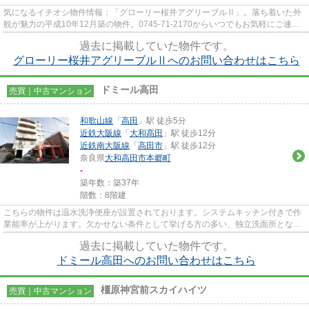
気になるイチオシ物件情報：「グローリー桜井アグリーブルⅡ」。落ち着いた外
観が魅力の平成10年12月築の物件。0745-71-2170からいつでもお気軽にご連絡
下さい。近鉄大阪線桜井エリアの...
過去に掲載していた物件です。
グローリー桜井アグリーブルⅡへのお問い合わせはこちら
ドミール高田
売買｜中古マンション
和歌山線
「
高田
」駅 徒歩5分
近鉄大阪線
「
大和高田
」駅 徒歩12分
近鉄南大阪線
「
高田市
」駅 徒歩12分
奈良県
大和高田市
本郷町
-
築年数：築37年
階数：8階建
こちらの物件は温水洗浄便座が設置されております。システムキッチン付きで作
業能率が上がります。欠かせない条件として挙げる方の多い、独立洗面所となっ
ています。住み心地も充実し...
過去に掲載していた物件です。
ドミール高田へのお問い合わせはこちら
橿原神宮前スカイハイツ
売買｜中古マンション