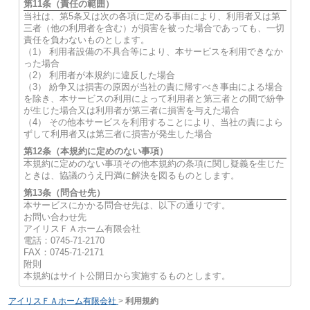
第11条（責任の範囲）
当社は、第5条又は次の各項に定める事由により、利用者又は第
三者（他の利用者を含む）が損害を被った場合であっても、一切
責任を負わないものとします。
（1） 利用者設備の不具合等により、本サービスを利用できなか
った場合
（2） 利用者が本規約に違反した場合
（3） 紛争又は損害の原因が当社の責に帰すべき事由による場合
を除き、本サービスの利用によって利用者と第三者との間で紛争
が生じた場合又は利用者が第三者に損害を与えた場合
（4） その他本サービスを利用することにより、当社の責によら
ずして利用者又は第三者に損害が発生した場合
第12条（本規約に定めのない事項）
本規約に定めのない事項その他本規約の条項に関し疑義を生じた
ときは、協議のうえ円満に解決を図るものとします。
第13条（問合せ先）
本サービスにかかる問合せ先は、以下の通りです。
お問い合わせ先
アイリスＦＡホーム有限会社
電話：0745-71-2170
FAX：0745-71-2171
附則
本規約はサイト公開日から実施するものとします。
アイリスＦＡホーム有限会社
>
利用規約