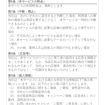
第6条（本サービスの料金）
本サービスの利用料金は、無料とします。
第7条（中断・廃止）
当社は、次のいずれかに該当すると判断した場合、利用者への事
前の連絡又は承諾を要することなく、本サービスを一時的に中断
できるものとします。
（1） 本サービスの提供に必要な設備の故障等により保守を行う
場合
（2） 不可抗力により本サービスを提供できない場合
（3） 本サービスの提供に必要なデータのバックアップ等を行な
う場合
（4） その他、運用上又は技術上の理由でやむを得ない場合
第8条 （広告等）
当社は、本サービスのページ上に第三者の提供する広告を掲載す
ることがあります。なお、当該広告は広告提供者の責任で掲載さ
れるものであって、当社はその正確性、適法性等について保証す
るものではなく、一切責任を負わないものとします。
第9条（個人情報）
当社は、本サービスにおける個人を特定する情報(以下｢個人情
報｣といいます。)は、以下のとおり取り扱うものとします。
（1） 当社取扱商品に関するご連絡、ご通知、資料送付の為
（2） 当社からの情報提供の為
（3） 当社取扱商品の情報、キャンペーン情報（広告含む）のご
案内、資料送付の為
（4） お問い合わせいただいた「ご質問・ご意見等」に対して、