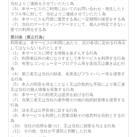
当社よりご連絡をさせていただく為
（5） 本サービスのご利用においてのお問い合わせ・発生したト
ラブル等に対して、当社よりご連絡させていただく為
（6） 本サービスを円滑に運営する為に一定期間の保管をする為
（7） 当社のマーケティングデータとして、個人が特定できない
形での利用をする為
第10条（禁止行為）
利用者は、本サービスの利用にあたり、次の各項に定める行為を
してはならないものとします。
（1） 本サービスに関する情報を改ざんする行為
（2） 利用者以外の者になりすまして本サービスを利用する行為
（3） 有害なコンピュータープログラム等を送信又は書き込む行
為
（4） 第三者又は当社の財産、名誉及びプライバシー等を侵害す
る行為
（5） 本人の同意を得ることなく又は詐欺的な手段により第三者
又は当社の個人情報を収集する行為
（6） 本サービスの利用又は提供を妨げる行為
（7） 当第三者又は当社の著作権その他の知的財産権を侵害する
行為
（8） 法令又は公序良俗に反する行為
（9） 本サービスを利用した営業活動その他営利を目的とする行
為
（10） 当社の信用を傷つけ、又は当社に損害を与える行為
（11） その他、当社が不適切と判断した行為