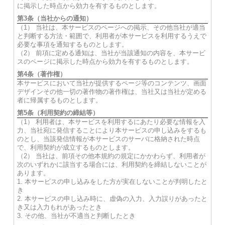
に掲示した時点から効力を有するものとします。
第3条（当社からの通知）
（1） 当社は、本サービスのページへの掲示、その他当社が適当
と判断する方法・範囲で、利用者が本サービスを利用するうえで
必要な事項を通知するものとします。
（2） 前項に定める通知は、当社が当該通知の内容を、本サービ
スのページに掲示した時点から効力を有するものとします。
第4条（著作権）
本サービスにおいて当社が提供するページ等のコンテンツ、画面
デザインその他一切の著作物の著作権は、当社又は当社が定める
者に帰属するものとします。
第5条（利用契約の締結等）
（1） 利用者は、本サービスを利用するにあたり必要な情報を入
力、当社宛に発信することにより本サービスの申し込みをするも
のとし、当該発信情報が本サービスのサーバに格納された時点
で、利用契約が成立するものとします。
（2） 当社は、前項その他本規約の規定にかかわらず、利用者が
次のいずれかに該当する場合には、利用契約を締結しないことが
あります。
1. 本サービスの申し込みをした方が実在しないことが判明したと
き
2. 本サービスの申し込み時に、虚偽の入力、入力誤りがあったと
き又は入力もれがあったとき
3. その他、当社が不適当と判断したとき