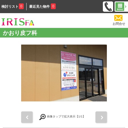
0
0
検討リスト
最近見た物件
お問合せ
かおり皮フ科
前
次
画像タップで拡大表示【
1
/1】