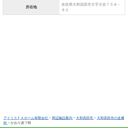
奈良県大和高田市大字大谷７５８－
所在地
８０
アイリスＦＡホーム有限会社
>
周辺施設案内
>
大和高田市
>
大和高田市の皮膚
科
>
かおり皮フ科