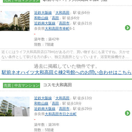
近鉄大阪線
「
大和高田
」駅 徒歩6分
和歌山線
「
高田
」駅 徒歩6分
近鉄南大阪線
「
高田市
」駅 徒歩21分
奈良県
大和高田市
幸町
6-1
-
築年数：築42年
階数：7階建
近くにはライフ大和高田店(179m)があるので、買い物するにも楽ですね。欠かせ
ない条件として挙げる方の多い、独立洗面所となっています。浴室乾燥機付き物
件です。システムキッチンは...
過去に掲載していた物件です。
駅前ネオハイツ大和高田Ｃ棟2号館へのお問い合わせはこちら
コスモ大和高田
売買｜中古マンション
近鉄大阪線
「
大和高田
」駅 徒歩13分
和歌山線
「
高田
」駅 徒歩18分
近鉄南大阪線
「
高田市
」駅 徒歩29分
奈良県
大和高田市
日之出町
-
築年数：築36年
階数：5階建