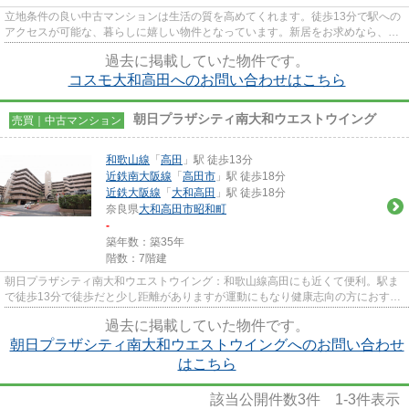
立地条件の良い中古マンションは生活の質を高めてくれます。徒歩13分で駅への
アクセスが可能な、暮らしに嬉しい物件となっています。新居をお求めなら、大
和高田市に強い当社にお任せ...
過去に掲載していた物件です。
コスモ大和高田へのお問い合わせはこちら
朝日プラザシティ南大和ウエストウイング
売買｜中古マンション
和歌山線
「
高田
」駅 徒歩13分
近鉄南大阪線
「
高田市
」駅 徒歩18分
近鉄大阪線
「
大和高田
」駅 徒歩18分
奈良県
大和高田市
昭和町
-
築年数：築35年
階数：7階建
朝日プラザシティ南大和ウエストウイング：和歌山線高田にも近くて便利。駅ま
で徒歩13分で徒歩だと少し距離がありますが運動にもなり健康志向の方におすす
めです。マンションにどんな...
過去に掲載していた物件です。
朝日プラザシティ南大和ウエストウイングへのお問い合わせ
はこちら
該当公開件数
3
件
1-3
件表示