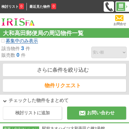
0
0
検討リスト
最近見た物件
お問合せ
大和高田郵便局の周辺物件一覧
募集中のみ表示
3
該当物件
件
0
販売数
件
さらに条件を絞り込む
物件リクエスト
チェックした物件をまとめて
検討リストに追加
お問い合わせ
駅前ネオハイツ大和高田Ｃ棟2号館
売買｜中古マンション