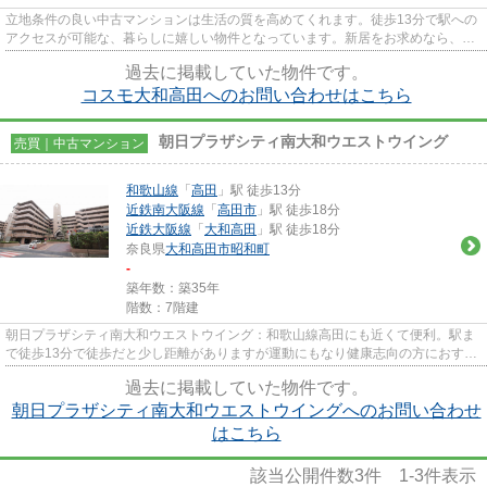
立地条件の良い中古マンションは生活の質を高めてくれます。徒歩13分で駅への
アクセスが可能な、暮らしに嬉しい物件となっています。新居をお求めなら、大
和高田市に強い当社にお任せ...
過去に掲載していた物件です。
コスモ大和高田へのお問い合わせはこちら
朝日プラザシティ南大和ウエストウイング
売買｜中古マンション
和歌山線
「
高田
」駅 徒歩13分
近鉄南大阪線
「
高田市
」駅 徒歩18分
近鉄大阪線
「
大和高田
」駅 徒歩18分
奈良県
大和高田市
昭和町
-
築年数：築35年
階数：7階建
朝日プラザシティ南大和ウエストウイング：和歌山線高田にも近くて便利。駅ま
で徒歩13分で徒歩だと少し距離がありますが運動にもなり健康志向の方におすす
めです。マンションにどんな...
過去に掲載していた物件です。
朝日プラザシティ南大和ウエストウイングへのお問い合わせ
はこちら
該当公開件数
3
件
1-3
件表示