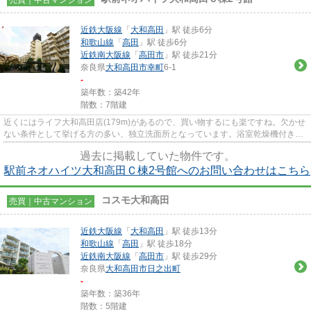
近鉄大阪線
「
大和高田
」駅 徒歩6分
和歌山線
「
高田
」駅 徒歩6分
近鉄南大阪線
「
高田市
」駅 徒歩21分
奈良県
大和高田市
幸町
6-1
-
築年数：築42年
階数：7階建
近くにはライフ大和高田店(179m)があるので、買い物するにも楽ですね。欠かせ
ない条件として挙げる方の多い、独立洗面所となっています。浴室乾燥機付き物
件です。システムキッチンは...
過去に掲載していた物件です。
駅前ネオハイツ大和高田Ｃ棟2号館へのお問い合わせはこちら
コスモ大和高田
売買｜中古マンション
近鉄大阪線
「
大和高田
」駅 徒歩13分
和歌山線
「
高田
」駅 徒歩18分
近鉄南大阪線
「
高田市
」駅 徒歩29分
奈良県
大和高田市
日之出町
-
築年数：築36年
階数：5階建