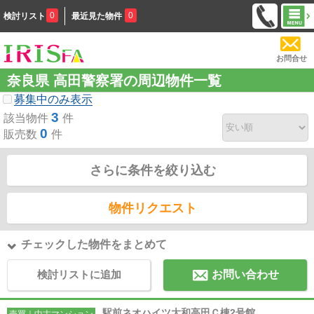
0
0
検討リスト
最近見た物件
お問合せ
奈良県 高田警察署の周辺物件一覧
募集中のみ表示
3
該当物件
件
0
販売数
件
さらに条件を絞り込む
物件リクエスト
チェックした物件をまとめて
検討リストに追加
お問い合わせ
駅前ネオハイツ大和高田Ｃ棟2号館
売買｜中古マンション