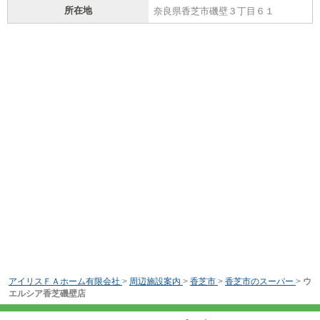
所在地
奈良県香芝市磯壁３丁目６１
アイリスＦＡホーム有限会社
>
周辺施設案内
>
香芝市
>
香芝市のスーパー
>
ウ
エルシア香芝磯壁店