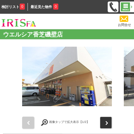
0
0
検討リスト
最近見た物件
お問合せ
ウエルシア香芝磯壁店
前
次
画像タップで拡大表示【
1
/2】