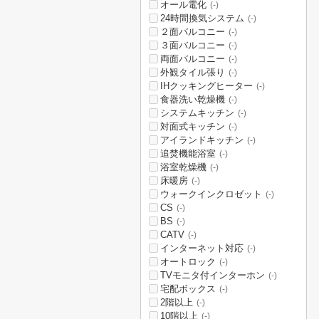
オール電化
(-)
24時間換気システム
(-)
２面バルコニー
(-)
３面バルコニー
(-)
両面バルコニー
(-)
外観タイル張り
(-)
IHクッキングヒーター
(-)
食器洗い乾燥機
(-)
システムキッチン
(-)
対面式キッチン
(-)
アイランドキッチン
(-)
追焚機能浴室
(-)
浴室乾燥機
(-)
床暖房
(-)
ウォークインクロゼット
(-)
CS
(-)
BS
(-)
CATV
(-)
インターネット対応
(-)
オートロック
(-)
TVモニタ付インターホン
(-)
宅配ボックス
(-)
2階以上
(-)
10階以上
(-)