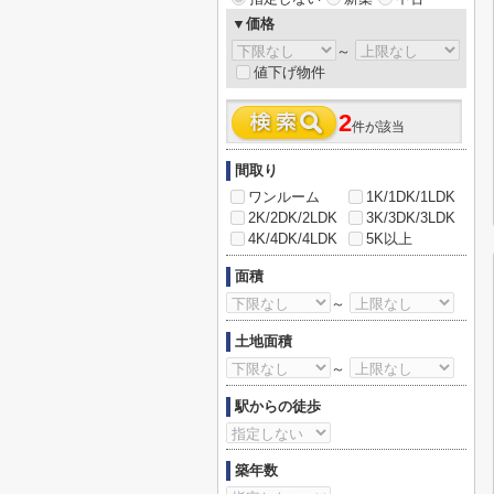
▼価格
～
値下げ物件
2
件が該当
間取り
ワンルーム
1K/1DK/1LDK
2K/2DK/2LDK
3K/3DK/3LDK
4K/4DK/4LDK
5K以上
面積
～
土地面積
～
駅からの徒歩
築年数