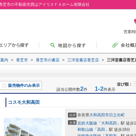
香芝市の不動産売買はアイリスＦＡホーム有限会社
営業時間
設案内
>
香芝市
>
香芝市の書店
>
三洋堂書店香芝店
>
三洋堂書店香芝
並び順：
販売物件のみ表示
2
1-2
該当公開件数
件
件表示
コスモ大和高田
奈良県
大和高田市
日之出町
住所
交通
近鉄大阪線
「
大和高田
」駅 徒歩1
和歌山線
「
高田
」駅 徒歩18分
近鉄南大阪線
「
高田市
」駅 徒歩2