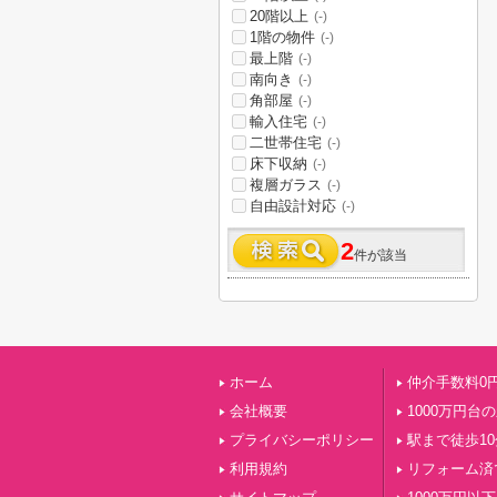
20階以上
(-)
1階の物件
(-)
最上階
(-)
南向き
(-)
角部屋
(-)
輸入住宅
(-)
二世帯住宅
(-)
床下収納
(-)
複層ガラス
(-)
自由設計対応
(-)
2
件が該当
ホーム
仲介手数料0
会社概要
1000万円台
プライバシーポリシー
駅まで徒歩1
利用規約
リフォーム済