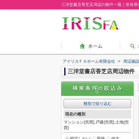
三洋堂書店香芝店周辺の物件一覧｜奈良県
アイリスＦＡホーム有限会社
>
周辺施
三洋堂書店香芝店周辺物件
種別で絞り込む
現在の種別
マンション(売買),戸建(売買),土地(売
買)
指定しない
新築
中古