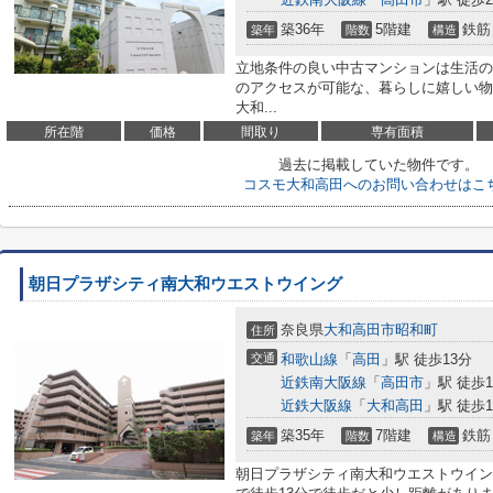
築36年
5階建
鉄筋
築年
階数
構造
立地条件の良い中古マンションは生活の
のアクセスが可能な、暮らしに嬉しい物
大和...
所在階
価格
間取り
専有面積
過去に掲載していた物件です。
コスモ大和高田へのお問い合わせはこ
朝日プラザシティ南大和ウエストウイング
奈良県
大和高田市
昭和町
住所
交通
和歌山線
「
高田
」駅 徒歩13分
近鉄南大阪線
「
高田市
」駅 徒歩1
近鉄大阪線
「
大和高田
」駅 徒歩1
築35年
7階建
鉄筋
築年
階数
構造
朝日プラザシティ南大和ウエストウイン