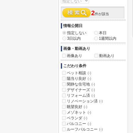
2
件が該当
情報公開日
指定しない
本日
3日以内
1週間以内
画像・動画あり
画像あり
動画あり
こだわり条件
ペット相談
(-)
陽当り良好
(-)
閑静な住宅地
(-)
デザイナーズ
(-)
リフォーム済
(-)
リノベーション済
(-)
眺望良好
(-)
メゾネット
(-)
ベランダ
(-)
バルコニー
(-)
ルーフバルコニー
(-)