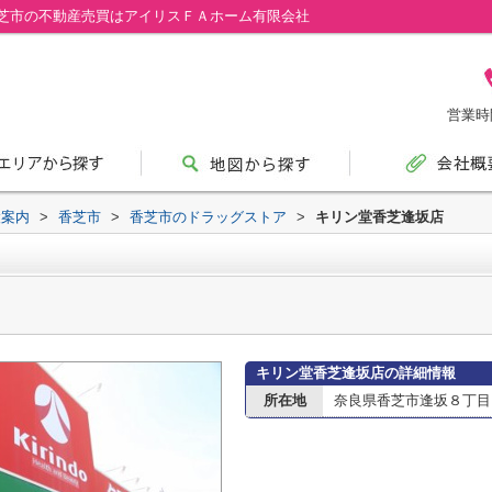
芝市の不動産売買はアイリスＦＡホーム有限会社
営業時間
設案内
>
香芝市
>
香芝市のドラッグストア
>
キリン堂香芝逢坂店
キリン堂香芝逢坂店の詳細情報
所在地
奈良県香芝市逢坂８丁目