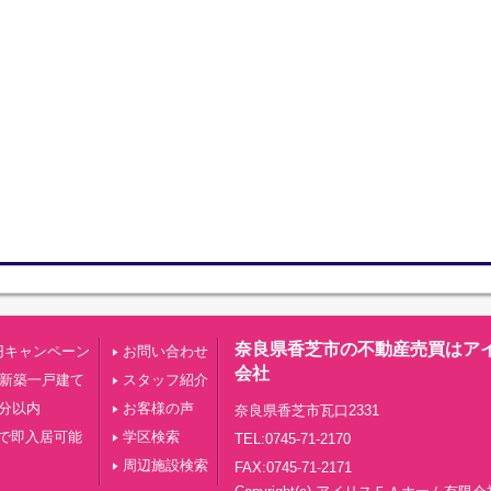
奈良県香芝市の不動産売買はア
円キャンペーン
お問い合わせ
会社
の新築一戸建て
スタッフ紹介
0分以内
お客様の声
奈良県香芝市瓦口2331
で即入居可能
学区検索
TEL:0745-71-2170
周辺施設検索
FAX:0745-71-2171