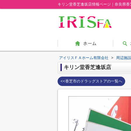
キリン堂香芝逢坂店情報ページ｜奈良県香
アイリスＦＡホーム有限会社
>
周辺施
キリン堂香芝逢坂店
<<香芝市のドラッグストアの一覧へ