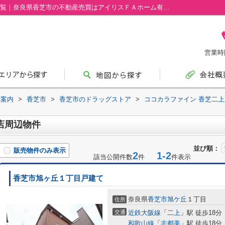
ココカラファイン 香芝二上店周辺の物件一覧｜奈良県香芝市の不動産売買はアイリスＦＡホーム有限会社
営業時間
設案内
>
香芝市
>
香芝市のドラッグストア
>
ココカラファイン 香芝二上
店周辺物件
並び順：
販売物件のみ表示
2
1-2
該当公開件数
件
件表示
香芝市旭ヶ丘１丁目戸建て
奈良県
香芝市
旭ケ丘
１丁目
住所
交通
近鉄大阪線
「
二上
」駅 徒歩18分
和歌山線
「
志都美
」駅 徒歩18分