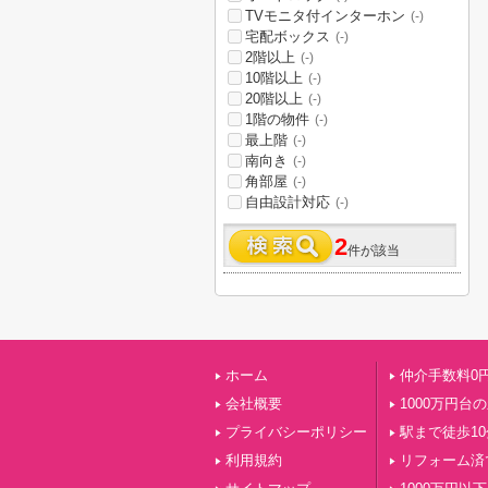
TVモニタ付インターホン
(-)
宅配ボックス
(-)
2階以上
(-)
10階以上
(-)
20階以上
(-)
1階の物件
(-)
最上階
(-)
南向き
(-)
角部屋
(-)
自由設計対応
(-)
2
件が該当
ホーム
仲介手数料0
会社概要
1000万円台
プライバシーポリシー
駅まで徒歩1
利用規約
リフォーム済