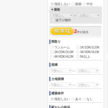
指定しない
新築
中古
▼価格
～
値下げ物件
2
件が該当
間取り
ワンルーム
1K/1DK/1LDK
2K/2DK/2LDK
3K/3DK/3LDK
4K/4DK/4LDK
5K以上
面積
～
土地面積
～
建築条件
指定しない
あり
なし
駅からの徒歩