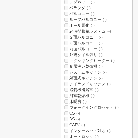
メゾネット
(-)
ベランダ
(-)
バルコニー
(-)
ルーフバルコニー
(-)
オール電化
(-)
24時間換気システム
(-)
２面バルコニー
(-)
３面バルコニー
(-)
両面バルコニー
(-)
外観タイル張り
(-)
IHクッキングヒーター
(-)
食器洗い乾燥機
(-)
システムキッチン
(-)
対面式キッチン
(-)
アイランドキッチン
(-)
追焚機能浴室
(-)
浴室乾燥機
(-)
床暖房
(-)
ウォークインクロゼット
(-)
CS
(-)
BS
(-)
CATV
(-)
インターネット対応
(-)
オートロック
(-)