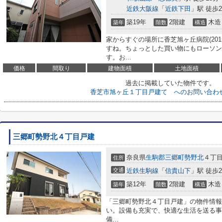
近鉄大阪線
「
近鉄下田
」駅 徒歩2
築19年
2階建
木造
築年
階数
構造
家からすぐの場所に香芝旭ヶ丘病院(20
すね。ちょっとした買い物にもローソン 
す。お...
価格
間取り
建物面積
土地面積
過去に掲載していた物件です。
香芝市旭ヶ丘１丁目戸建て へのお問い合わ
三郷町勢野北４丁目戸建
奈良県
生駒郡三郷町
勢野北
４丁
住所
交通
近鉄生駒線
「
信貴山下
」駅 徒歩2
築12年
2階建
木造
築年
階数
構造
「三郷町勢野北４丁目戸建」の物件情報
い。設備も充実で、快適な生活を送る事
備...