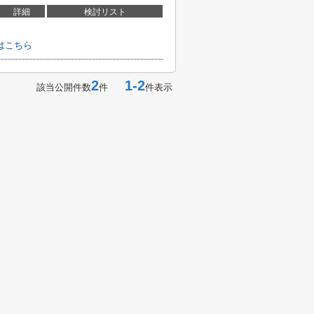
詳細
検討リスト
はこちら
2
1-2
該当公開件数
件
件表示