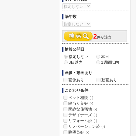
築年数
2
件が該当
情報公開日
指定しない
本日
3日以内
1週間以内
画像・動画あり
画像あり
動画あり
こだわり条件
ペット相談
(-)
陽当り良好
(-)
閑静な住宅地
(-)
デザイナーズ
(-)
リフォーム済
(-)
リノベーション済
(-)
眺望良好
(-)