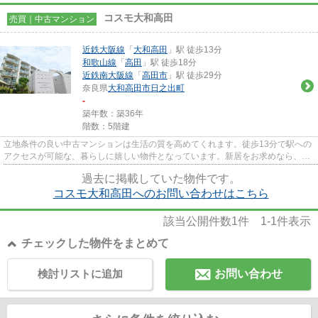
コスモ大和高田
売買｜中古マンション
近鉄大阪線
「
大和高田
」駅 徒歩13分
和歌山線
「
高田
」駅 徒歩18分
近鉄南大阪線
「
高田市
」駅 徒歩29分
奈良県
大和高田市
日之出町
-
築年数：築36年
階数：5階建
立地条件の良い中古マンションは生活の質を高めてくれます。徒歩13分で駅への
アクセスが可能な、暮らしに嬉しい物件となっています。新居をお求めなら、大
和高田市に強い当社にお任せ...
過去に掲載していた物件です。
コスモ大和高田へのお問い合わせはこちら
該当公開件数
1
件
1-1
件表示
チェックした物件をまとめて
検討リストに追加
お問い合わせ