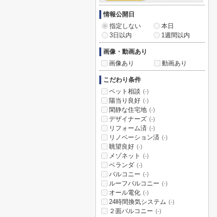
情報公開日
指定しない
本日
3日以内
1週間以内
画像・動画あり
画像あり
動画あり
こだわり条件
ペット相談
(-)
陽当り良好
(-)
閑静な住宅地
(-)
デザイナーズ
(-)
リフォーム済
(-)
リノベーション済
(-)
眺望良好
(-)
メゾネット
(-)
ベランダ
(-)
バルコニー
(-)
ルーフバルコニー
(-)
オール電化
(-)
24時間換気システム
(-)
２面バルコニー
(-)