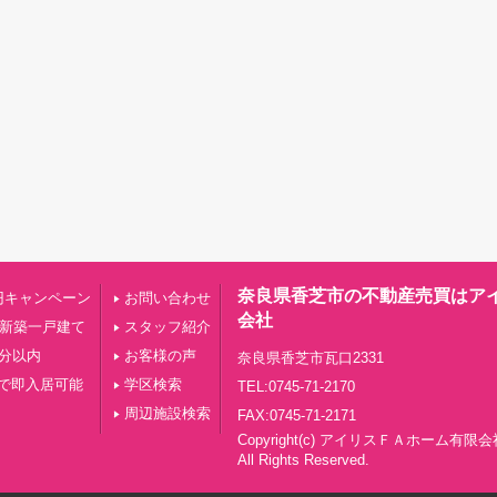
奈良県香芝市の不動産売買はア
円キャンペーン
お問い合わせ
会社
の新築一戸建て
スタッフ紹介
0分以内
お客様の声
奈良県香芝市瓦口2331
で即入居可能
学区検索
TEL:0745-71-2170
周辺施設検索
FAX:0745-71-2171
Copyright(c) アイリスＦＡホーム有限会
All Rights Reserved.