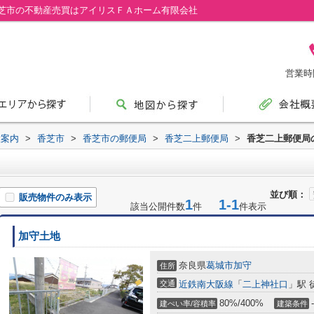
芝市の不動産売買はアイリスＦＡホーム有限会社
営業時間
設案内
>
香芝市
>
香芝市の郵便局
>
香芝二上郵便局
>
香芝二上郵便局
並び順：
販売物件のみ表示
1
1-1
該当公開件数
件
件表示
加守土地
奈良県
葛城市
加守
住所
交通
近鉄南大阪線
「
二上神社口
」駅 
80%/400%
-
建ぺい率/容積率
建築条件