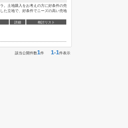
ラ。土地購入をお考えの方に好条件の売
した立地で、好条件でニーズの高い売地
詳細
検討リスト
1
1-1
該当公開件数
件
件表示