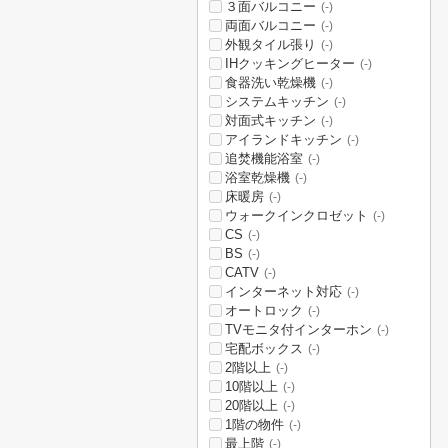
３面バルコニー
(-)
両面バルコニー
(-)
外観タイル張り
(-)
IHクッキングヒーター
(-)
食器洗い乾燥機
(-)
システムキッチン
(-)
対面式キッチン
(-)
アイランドキッチン
(-)
追焚機能浴室
(-)
浴室乾燥機
(-)
床暖房
(-)
ウォークインクロゼット
(-)
CS
(-)
BS
(-)
CATV
(-)
インターネット対応
(-)
オートロック
(-)
TVモニタ付インターホン
(-)
宅配ボックス
(-)
2階以上
(-)
10階以上
(-)
20階以上
(-)
1階の物件
(-)
最上階
(-)