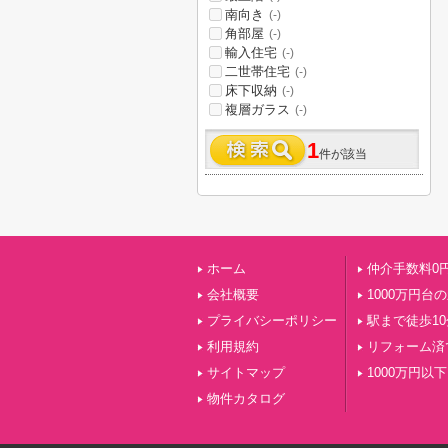
南向き
(-)
角部屋
(-)
輸入住宅
(-)
二世帯住宅
(-)
床下収納
(-)
複層ガラス
(-)
1
件が該当
ホーム
仲介手数料0
会社概要
1000万円台
プライバシーポリシー
駅まで徒歩1
利用規約
リフォーム済
サイトマップ
1000万円以下
物件カタログ