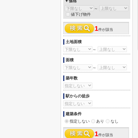
▼価格
～
値下げ物件
1
件が該当
土地面積
～
面積
～
築年数
駅からの徒歩
建築条件
指定しない
あり
なし
1
件が該当