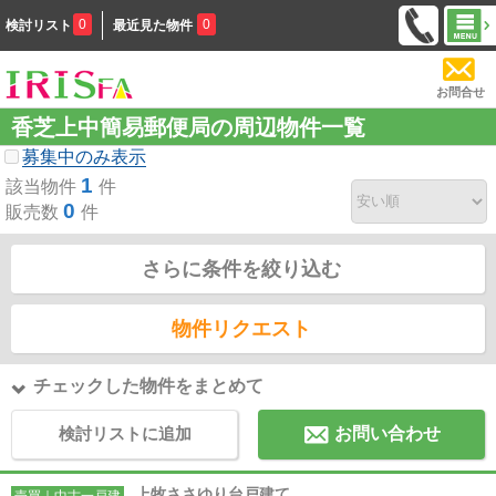
0
0
検討リスト
最近見た物件
お問合せ
香芝上中簡易郵便局の周辺物件一覧
募集中のみ表示
1
該当物件
件
0
販売数
件
さらに条件を絞り込む
物件リクエスト
チェックした物件をまとめて
検討リストに追加
お問い合わせ
上牧ささゆり台戸建て
売買｜中古一戸建