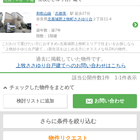
和歌山線
「
志都美
」駅 徒歩27分
奈良県
北葛城郡上牧町
ささゆり台
２丁目11-4
-
築年数：築7年
階数：1階建
こだわりで選びたい方におすすめ♪北葛城郡上牧町エリアで住まいをお探しなら
「上牧紗さゆり台戸建て」♪新生活をはじめる方にオススメな4LDKの物件。
過去に掲載していた物件です。
上牧ささゆり台戸建てへのお問い合わせはこちら
該当公開件数
1
件
1-1
件表示
チェックした物件をまとめて
検討リストに追加
お問い合わせ
さらに条件を絞り込む
物件リクエスト