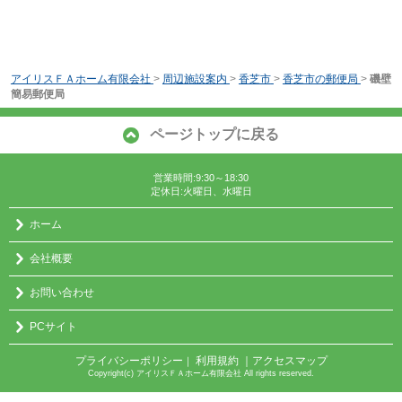
アイリスＦＡホーム有限会社
>
周辺施設案内
>
香芝市
>
香芝市の郵便局
>
磯壁
簡易郵便局
ページトップに戻る
営業時間:9:30～18:30
定休日:火曜日、水曜日
ホーム
会社概要
お問い合わせ
PCサイト
プライバシーポリシー
利用規約
｜アクセスマップ
｜
Copyright(c) アイリスＦＡホーム有限会社 All rights reserved.