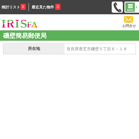
0
0
検討リスト
最近見た物件
お問合せ
磯壁簡易郵便局
所在地
奈良県香芝市磯壁５丁目６－１８