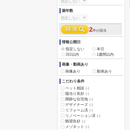
築年数
2
件が該当
情報公開日
指定しない
本日
3日以内
1週間以内
画像・動画あり
画像あり
動画あり
こだわり条件
ペット相談
(-)
陽当り良好
(-)
閑静な住宅地
(-)
デザイナーズ
(-)
リフォーム済
(-)
リノベーション済
(-)
眺望良好
(-)
メゾネット
(-)