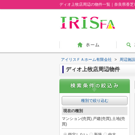
ディオ上牧店周辺の物件一覧｜奈良県香芝
アイリスＦＡホーム有限会社
>
周辺施
ディオ上牧店周辺物件
種別で絞り込む
現在の種別
マンション(売買),戸建(売買),土地(売
買)
指定しない
新築
中古