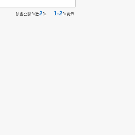
2
1-2
該当公開件数
件
件表示