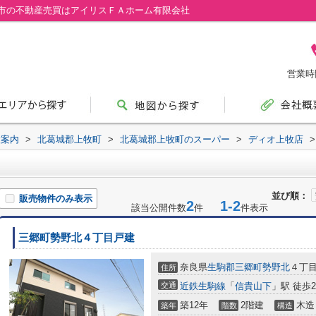
市の不動産売買はアイリスＦＡホーム有限会社
営業時間
設案内
>
北葛城郡上牧町
>
北葛城郡上牧町のスーパー
>
ディオ上牧店
>
並び順：
販売物件のみ表示
2
1-2
該当公開件数
件
件表示
三郷町勢野北４丁目戸建
奈良県
生駒郡三郷町
勢野北
４丁
住所
交通
近鉄生駒線
「
信貴山下
」駅 徒歩2
築12年
2階建
木造
築年
階数
構造