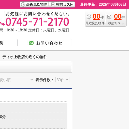
最終更新：2026年08月06日
00
00
件
件
最近見た物件
検討リスト
：9:30～18:30
定休日：火曜日、水曜日
ディオ上牧店の近くの物件
表示件数：
目
0分