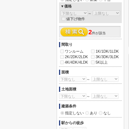
▼価格
～
値下げ物件
2
件が該当
間取り
ワンルーム
1K/1DK/1LDK
2K/2DK/2LDK
3K/3DK/3LDK
4K/4DK/4LDK
5K以上
面積
～
土地面積
～
建築条件
指定しない
あり
なし
駅からの徒歩