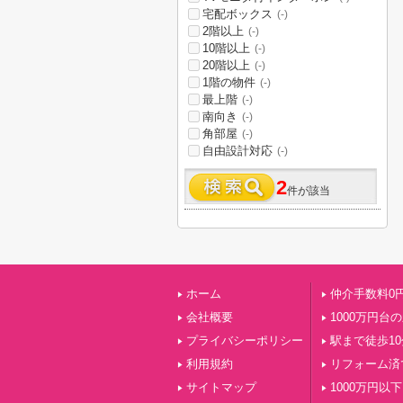
宅配ボックス
(-)
2階以上
(-)
10階以上
(-)
20階以上
(-)
1階の物件
(-)
最上階
(-)
南向き
(-)
角部屋
(-)
自由設計対応
(-)
2
件が該当
ホーム
仲介手数料0
会社概要
1000万円台
プライバシーポリシー
駅まで徒歩1
利用規約
リフォーム済
サイトマップ
1000万円以下