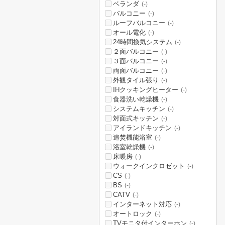
ベランダ
(-)
バルコニー
(-)
ルーフバルコニー
(-)
オール電化
(-)
24時間換気システム
(-)
２面バルコニー
(-)
３面バルコニー
(-)
両面バルコニー
(-)
外観タイル張り
(-)
IHクッキングヒーター
(-)
食器洗い乾燥機
(-)
システムキッチン
(-)
対面式キッチン
(-)
アイランドキッチン
(-)
追焚機能浴室
(-)
浴室乾燥機
(-)
床暖房
(-)
ウォークインクロゼット
(-)
CS
(-)
BS
(-)
CATV
(-)
インターネット対応
(-)
オートロック
(-)
TVモニタ付インターホン
(-)