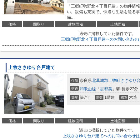
「三郷町勢野北４丁目戸建」の物件情報
い。設備も充実で、快適な生活を送る事
備...
価格
間取り
建物面積
土地面積
過去に掲載していた物件です。
三郷町勢野北４丁目戸建へのお問い合わせ
上牧ささゆり台戸建て
奈良県
北葛城郡上牧町
ささゆり
住所
交通
和歌山線
「
志都美
」駅 徒歩27分
築7年
1階建
木造
築年
階数
構造
価格
間取り
建物面積
土地面積
過去に掲載していた物件です。
上牧ささゆり台戸建てへのお問い合わせは