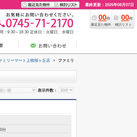
最終更新：2026年08月07日
00
00
件
件
最近見た物件
検討リスト
：9:30～18:30
定休日：火曜日、水曜日
ァミリーマート上牧桜ヶ丘店
>
ファミリ
表示件数：
目
0分