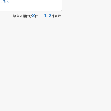
こちら
2
1-2
該当公開件数
件
件表示