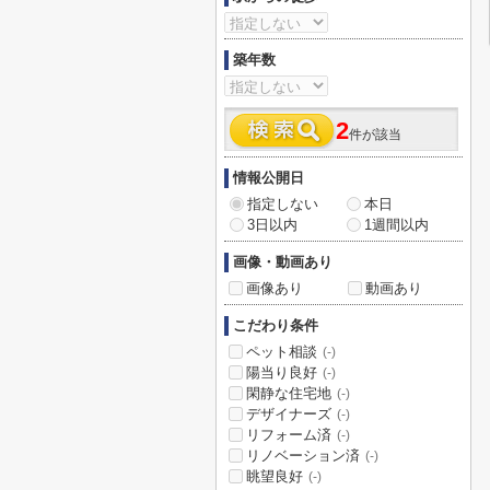
築年数
2
件が該当
情報公開日
指定しない
本日
3日以内
1週間以内
画像・動画あり
画像あり
動画あり
こだわり条件
ペット相談
(-)
陽当り良好
(-)
閑静な住宅地
(-)
デザイナーズ
(-)
リフォーム済
(-)
リノベーション済
(-)
眺望良好
(-)