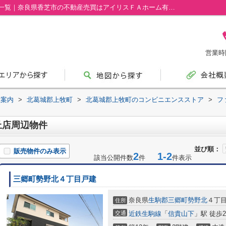
ファミリーマート上牧桜ヶ丘店周辺の物件一覧｜奈良県香芝市の不動産売買はアイリスＦＡホーム有限会社
営業時間
設案内
>
北葛城郡上牧町
>
北葛城郡上牧町のコンビニエンスストア
>
フ
丘店周辺物件
並び順：
販売物件のみ表示
2
1-2
該当公開件数
件
件表示
三郷町勢野北４丁目戸建
奈良県
生駒郡三郷町
勢野北
４丁
住所
交通
近鉄生駒線
「
信貴山下
」駅 徒歩2