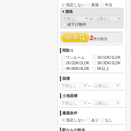
指定しない
新築
中古
▼価格
～
値下げ物件
2
件が該当
間取り
ワンルーム
1K/1DK/1LDK
2K/2DK/2LDK
3K/3DK/3LDK
4K/4DK/4LDK
5K以上
面積
～
土地面積
～
建築条件
指定しない
あり
なし
駅からの徒歩