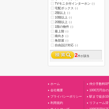
TVモニタ付インターホン
(-)
宅配ボックス
(-)
2階以上
(-)
10階以上
(-)
20階以上
(-)
1階の物件
(-)
最上階
(-)
南向き
(-)
角部屋
(-)
自由設計対応
(-)
2
件が該当
ホーム
仲介手数料0
会社概要
1000万円台
プライバシーポリシー
駅まで徒歩1
利用規約
リフォーム済