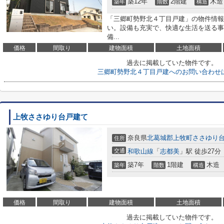
築12年
2階建
木造
築年
階数
構造
「三郷町勢野北４丁目戸建」の物件情報
い。設備も充実で、快適な生活を送る事
備...
価格
間取り
建物面積
土地面積
過去に掲載していた物件です。
三郷町勢野北４丁目戸建へのお問い合わせ
上牧ささゆり台戸建て
奈良県
北葛城郡上牧町
ささゆり
住所
交通
和歌山線
「
志都美
」駅 徒歩27分
築7年
1階建
木造
築年
階数
構造
価格
間取り
建物面積
土地面積
過去に掲載していた物件です。