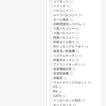
メゾネット
(-)
ベランダ
(-)
バルコニー
(-)
ルーフバルコニー
(-)
オール電化
(-)
24時間換気システム
(-)
２面バルコニー
(-)
３面バルコニー
(-)
両面バルコニー
(-)
外観タイル張り
(-)
IHクッキングヒーター
(-)
食器洗い乾燥機
(-)
システムキッチン
(-)
対面式キッチン
(-)
アイランドキッチン
(-)
追焚機能浴室
(-)
浴室乾燥機
(-)
床暖房
(-)
ウォークインクロゼット
(-)
CS
(-)
BS
(-)
CATV
(-)
インターネット対応
(-)
オートロック
(-)