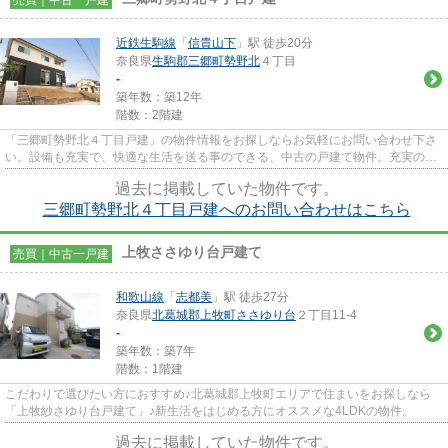
近鉄生駒線
「
信貴山下
」駅 徒歩20分
奈良県
生駒郡三郷町
勢野北
４丁目
-
築年数：築12年
階数：2階建
「三郷町勢野北４丁目戸建」の物件情報をお探しならお気軽にお問い合わせ下さ
い。設備も充実で、快適な生活を送る事のできる、中古の戸建て物件。充実の設
備で、快適な生活を送る事の...
過去に掲載していた物件です。
三郷町勢野北４丁目戸建へのお問い合わせはこちら
上牧ささゆり台戸建て
売買｜中古一戸建
和歌山線
「
志都美
」駅 徒歩27分
奈良県
北葛城郡上牧町
ささゆり台
２丁目11-4
-
築年数：築7年
階数：1階建
こだわりで選びたい方におすすめ♪北葛城郡上牧町エリアで住まいをお探しなら
「上牧紗さゆり台戸建て」♪新生活をはじめる方にオススメな4LDKの物件。
過去に掲載していた物件です。