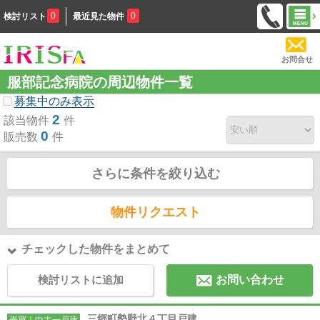
0
0
検討リスト
最近見た物件
お問合せ
服部記念病院の周辺物件一覧
募集中のみ表示
2
該当物件
件
0
販売数
件
さらに条件を絞り込む
物件リクエスト
チェックした物件をまとめて
検討リストに追加
お問い合わせ
三郷町勢野北４丁目戸建
売買｜中古一戸建