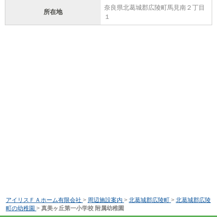
奈良県北葛城郡広陵町馬見南２丁目
所在地
１
アイリスＦＡホーム有限会社
>
周辺施設案内
>
北葛城郡広陵町
>
北葛城郡広陵
町の幼稚園
>
真美ヶ丘第一小学校 附属幼稚園