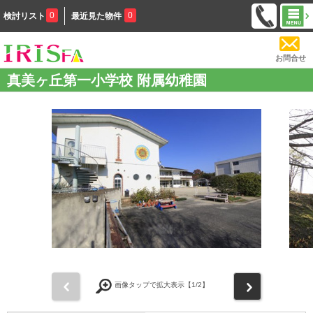
0
0
検討リスト
最近見た物件
お問合せ
真美ヶ丘第一小学校 附属幼稚園
前
次
画像タップで拡大表示【
1
/2】