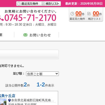
最終更新：2026年08月08日
00
00
件
件
最近見た物件
検討リスト
：9:30～18:30
定休日：火曜日、水曜日
は対応できません。
並び順：
2
1-2
該当公開件数
件
件表示
真美ケ丘店
奈良県北葛城郡広陵町馬見南１丁目
近鉄大阪線 五位堂駅