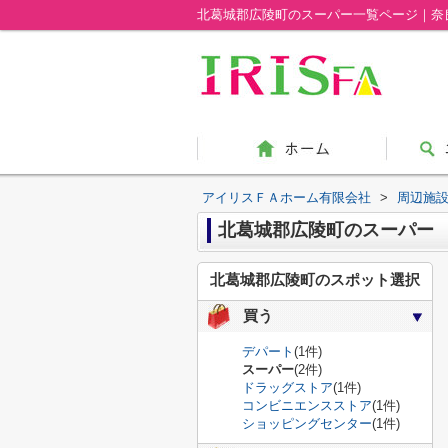
北葛城郡広陵町のスーパー一覧ページ｜奈
アイリスＦＡホーム有限会社
>
周辺施
北葛城郡広陵町のスーパー
北葛城郡広陵町のスポット選択
買う
デパート
(1件)
スーパー
(2件)
ドラッグストア
(1件)
コンビニエンスストア
(1件)
ショッピングセンター
(1件)