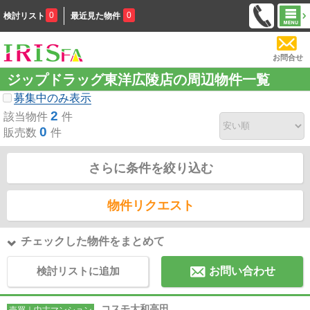
0
0
検討リスト
最近見た物件
お問合せ
ジップドラッグ東洋広陵店の周辺物件一覧
募集中のみ表示
2
該当物件
件
0
販売数
件
さらに条件を絞り込む
物件リクエスト
チェックした物件をまとめて
検討リストに追加
お問い合わせ
コスモ大和高田
売買｜中古マンション