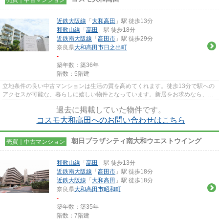
近鉄大阪線
「
大和高田
」駅 徒歩13分
和歌山線
「
高田
」駅 徒歩18分
近鉄南大阪線
「
高田市
」駅 徒歩29分
奈良県
大和高田市
日之出町
-
築年数：築36年
階数：5階建
立地条件の良い中古マンションは生活の質を高めてくれます。徒歩13分で駅への
アクセスが可能な、暮らしに嬉しい物件となっています。新居をお求めなら、大
和高田市に強い当社にお任せ...
過去に掲載していた物件です。
コスモ大和高田へのお問い合わせはこちら
朝日プラザシティ南大和ウエストウイング
売買｜中古マンション
和歌山線
「
高田
」駅 徒歩13分
近鉄南大阪線
「
高田市
」駅 徒歩18分
近鉄大阪線
「
大和高田
」駅 徒歩18分
奈良県
大和高田市
昭和町
-
築年数：築35年
階数：7階建