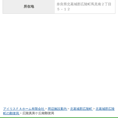
奈良県北葛城郡広陵町馬見南２丁目
所在地
５－１２
アイリスＦＡホーム有限会社
>
周辺施設案内
>
北葛城郡広陵町
>
北葛城郡広陵
町の郵便局
>
広陵真美ケ丘南郵便局