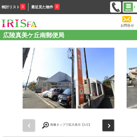
0
0
検討リスト
最近見た物件
お問合せ
広陵真美ケ丘南郵便局
前
次
画像タップで拡大表示【
1
/2】