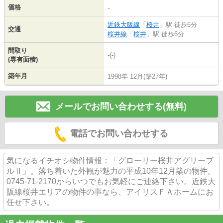
価格
-
近鉄大阪線
「
桜井
」駅 徒歩6分
交通
桜井線
「
桜井
」駅 徒歩6分
間取り
-(-)
(専有面積)
築年月
1998年 12月(築27年)
メールでお問い合わせする(無料)
電話でお問い合わせする
気になるイチオシ物件情報：「グローリー桜井アグリーブ
ルⅡ」。落ち着いた外観が魅力の平成10年12月築の物件。
0745-71-2170からいつでもお気軽にご連絡下さい。近鉄大
阪線桜井エリアの物件の事なら、アイリスＦＡホームにお
任せ下さい。