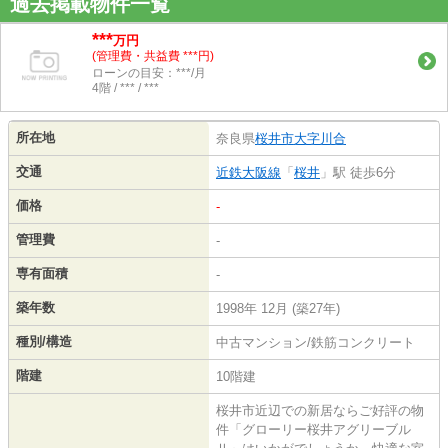
過去掲載物件一覧
***
万円
(管理費・共益費 ***円)
ローンの目安：***/月
4階 / *** / ***
所在地
奈良県
桜井市
大字川合
交通
近鉄大阪線
「
桜井
」駅 徒歩6分
価格
-
管理費
-
専有面積
-
築年数
1998年 12月 (築27年)
種別/構造
中古マンション/鉄筋コンクリート
階建
10階建
桜井市近辺での新居ならご好評の物
件「グローリー桜井アグリーブル