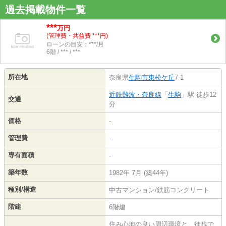
過去掲載物件一覧
***
万円
(管理費・共益費 ***円)
ローンの目安：***/月
6階 / *** / ***
所在地
奈良県
生駒市
東松ケ丘
7-1
近鉄難波・奈良線
「
生駒
」駅 徒歩12
交通
分
価格
-
管理費
-
専有面積
-
築年数
1982年 7月 (築44年)
種別/構造
中古マンション/鉄筋コンクリート
階建
6階建
住み心地の良い周辺環境と、徒歩で