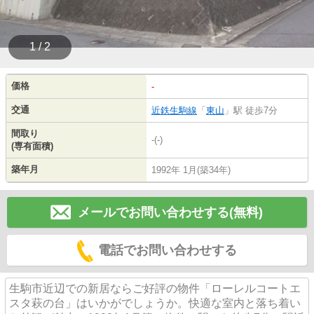
1 / 2
価格
-
交通
近鉄生駒線
「
東山
」駅 徒歩7分
間取り
-(-)
(専有面積)
築年月
1992年 1月(築34年)
メールでお問い合わせする(無料)
電話でお問い合わせする
生駒市近辺での新居ならご好評の物件「ローレルコートエ
スタ萩の台」はいかがでしょうか。快適な室内と落ち着い