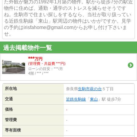
た外観が魅力の1992年1月築の物件。駅から徒歩7分の駅近
物件に住めば、通勤・通学のストレスを減らせそうです
ね。生駒市で住まい探しをするなら、当社が取り扱ってい
る近鉄生駒線「東山」駅周辺の物件はいかがですか。見学
の予約はirisfahome@gmail.comからお申し付け下さいま
せ。
過去掲載物件一覧
***
万円
(管理費・共益費 ***円)
ローンの目安：***/月
4階 / *** / ***
所在地
奈良県
生駒市
萩の台
５丁目
交通
近鉄生駒線
「
東山
」駅 徒歩7分
価格
-
管理費
-
専有面積
-