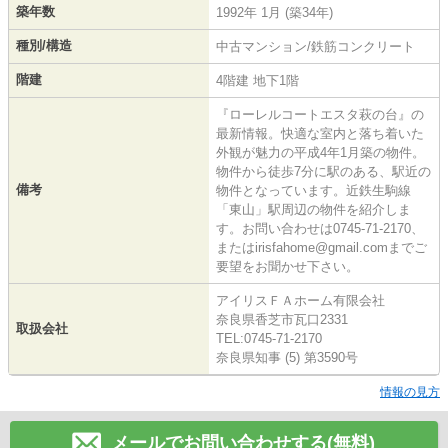
築年数
1992年 1月 (築34年)
種別/構造
中古マンション/鉄筋コンクリート
階建
4階建 地下1階
『ローレルコートエスタ萩の台』の
最新情報。快適な室内と落ち着いた
外観が魅力の平成4年1月築の物件。
物件から徒歩7分に駅のある、駅近の
備考
物件となっています。近鉄生駒線
「東山」駅周辺の物件を紹介しま
す。お問い合わせは0745-71-2170、
またはirisfahome@gmail.comまでご
要望をお聞かせ下さい。
アイリスＦＡホーム有限会社
奈良県香芝市瓦口2331
取扱会社
TEL:0745-71-2170
奈良県知事 (5) 第3590号
情報の見方
メールでお問い合わせする(無料)