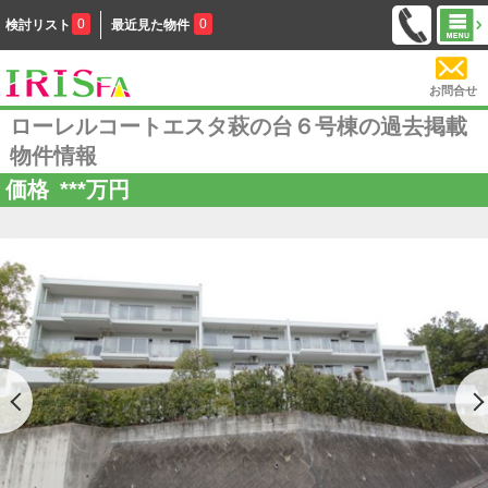
0
0
検討リスト
最近見た物件
お問合せ
ローレルコートエスタ萩の台６号棟の過去掲載
物件情報
価格
***
万円