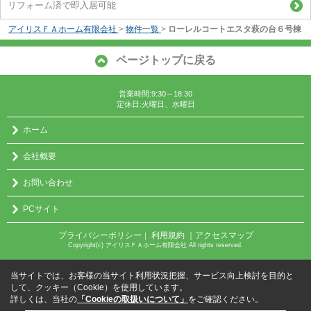
リフォーム済で即入居可能
アイリスＦＡホーム有限会社
>
物件一覧
>
ローレルコートエスタ萩の台６号棟
ページトップに戻る
営業時間:9:30～18:30
定休日:火曜日、水曜日
ホーム
会社概要
お問い合わせ
PCサイト
プライバシーポリシー
利用規約
｜アクセスマップ
｜
Copyright(c) アイリスＦＡホーム有限会社 All rights reserved.
当サイトでは、お客様の当サイト利用状況把握、サービス向上検討を目的と
して、クッキー（Cookie）を使用しています。
詳しくは、当社の
「Cookieの取扱いについて」
をご確認ください。