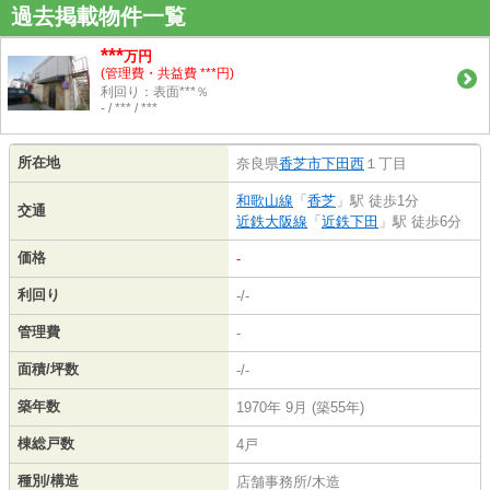
過去掲載物件一覧
***
万円
(管理費・共益費 ***円)
利回り：表面***％
- / *** / ***
所在地
奈良県
香芝市
下田西
１丁目
和歌山線
「
香芝
」駅 徒歩1分
交通
近鉄大阪線
「
近鉄下田
」駅 徒歩6分
価格
-
利回り
-/-
管理費
-
面積/坪数
-/-
築年数
1970年 9月 (築55年)
棟総戸数
4戸
種別/構造
店舗事務所/木造