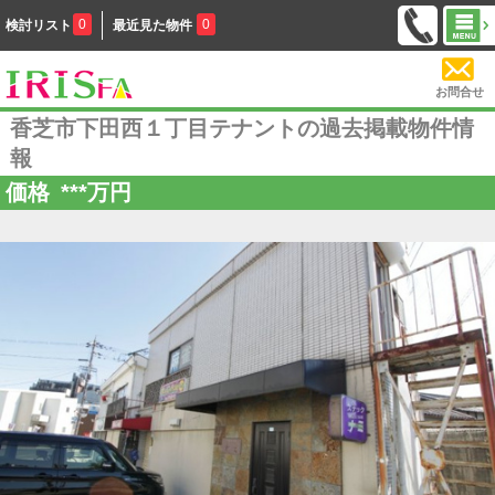
0
0
検討リスト
最近見た物件
お問合せ
香芝市下田西１丁目テナントの過去掲載物件情
報
価格
***
万円