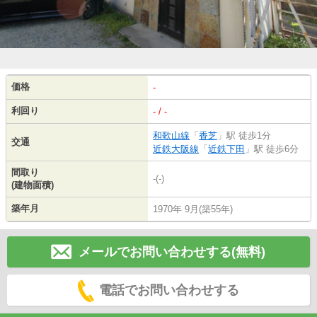
価格
-
利回り
- / -
和歌山線
「
香芝
」駅 徒歩1分
交通
近鉄大阪線
「
近鉄下田
」駅 徒歩6分
間取り
-(-)
(建物面積)
築年月
1970年 9月(築55年)
メールでお問い合わせする(無料)
電話でお問い合わせする