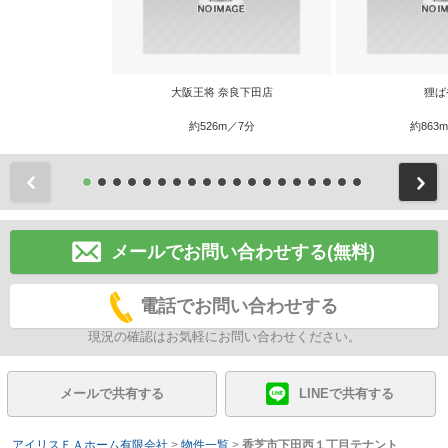
大阪王将 奈良下田店
狸ば
約526m／7分
約863
前
メールでお問い合わせする(無料)
電話でお問い合わせする
現況の確認はお気軽にお問い合わせください。
メールで共有する
LINEで共有する
アイリスＦＡホーム有限会社
>
物件一覧
>
香芝市下田西１丁目テナント