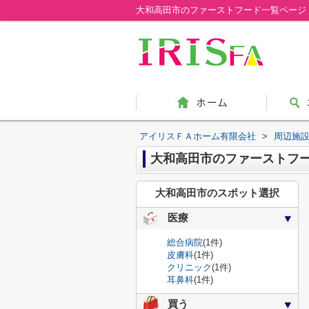
大和高田市のファーストフード一覧ページ
アイリスＦＡホーム有限会社
>
周辺施
大和高田市のファーストフ
大和高田市のスポット選択
医療
総合病院
(1件)
皮膚科
(1件)
クリニック
(1件)
耳鼻科
(1件)
買う