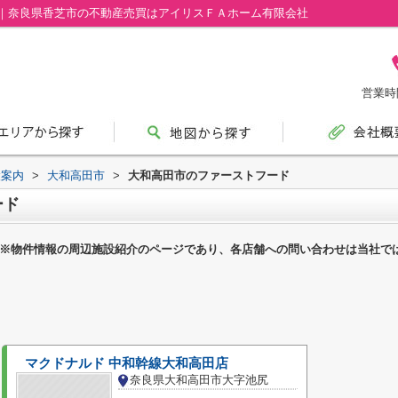
｜奈良県香芝市の不動産売買はアイリスＦＡホーム有限会社
営業時間
設案内
>
大和高田市
>
大和高田市のファーストフード
ード
※物件情報の周辺施設紹介のページであり、各店舗への問い合わせは当社で
マクドナルド 中和幹線大和高田店
奈良県大和高田市大字池尻