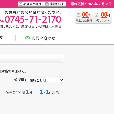
最終更新：2026年08月08日
00
00
件
件
最近見た物件
検討リスト
：9:30～18:30
定休日：火曜日、水曜日
は対応できません。
並び順：
1
1-1
該当公開件数
件
件表示