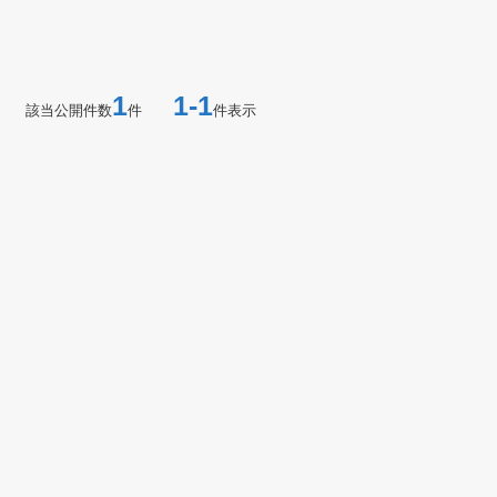
1
1-1
該当公開件数
件
件表示