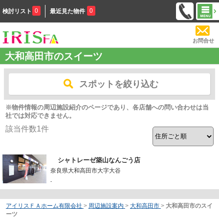
0
0
検討リスト
最近見た物件
お問合せ
大和高田市のスイーツ
スポットを絞り込む
※物件情報の周辺施設紹介のページであり、各店舗への問い合わせは当
社では対応できません。
該当件数
1
件
シャトレーゼ築山なんごう店
奈良県大和高田市大字大谷
-
アイリスＦＡホーム有限会社
>
周辺施設案内
>
大和高田市
>
大和高田市のスイ
ーツ