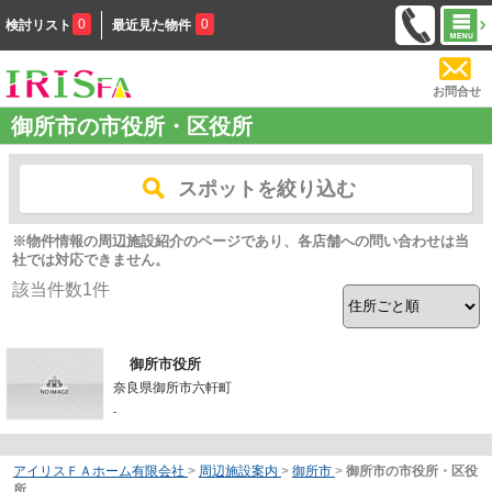
0
0
検討リスト
最近見た物件
お問合せ
御所市の市役所・区役所
スポットを絞り込む
※物件情報の周辺施設紹介のページであり、各店舗への問い合わせは当
社では対応できません。
該当件数
1
件
御所市役所
奈良県御所市六軒町
-
アイリスＦＡホーム有限会社
>
周辺施設案内
>
御所市
>
御所市の市役所・区役
所