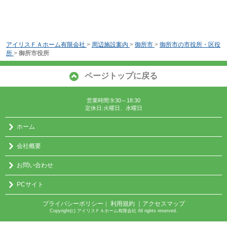
アイリスＦＡホーム有限会社
>
周辺施設案内
>
御所市
>
御所市の市役所・区役
所
>
御所市役所
ページトップに戻る
営業時間:9:30～18:30
定休日:火曜日、水曜日
ホーム
会社概要
お問い合わせ
PCサイト
プライバシーポリシー
利用規約
｜アクセスマップ
｜
Copyright(c) アイリスＦＡホーム有限会社 All rights reserved.