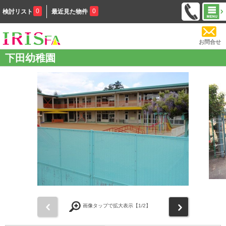
0
0
検討リスト
最近見た物件
お問合せ
下田幼稚園
前
次
画像タップで拡大表示【
1
/2】