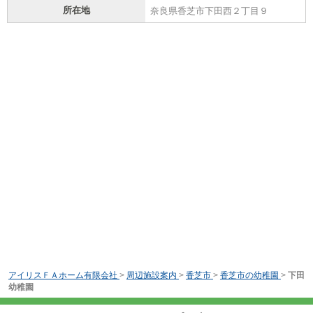
所在地
奈良県香芝市下田西２丁目９
アイリスＦＡホーム有限会社
>
周辺施設案内
>
香芝市
>
香芝市の幼稚園
>
下田
幼稚園