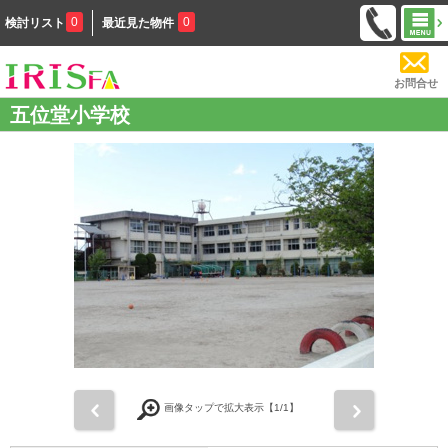
0
0
検討リスト
最近見た物件
お問合せ
五位堂小学校
前
次
画像タップで拡大表示【
1
/1】