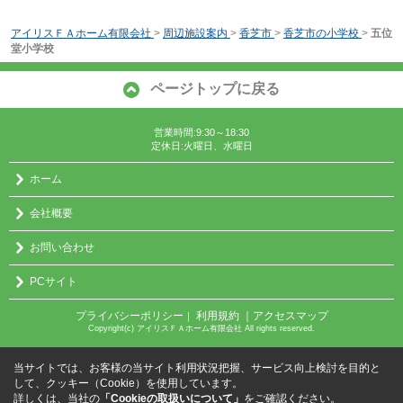
アイリスＦＡホーム有限会社
>
周辺施設案内
>
香芝市
>
香芝市の小学校
>
五位
堂小学校
ページトップに戻る
営業時間:9:30～18:30
定休日:火曜日、水曜日
ホーム
会社概要
お問い合わせ
PCサイト
プライバシーポリシー
利用規約
｜アクセスマップ
｜
Copyright(c) アイリスＦＡホーム有限会社 All rights reserved.
当サイトでは、お客様の当サイト利用状況把握、サービス向上検討を目的と
して、クッキー（Cookie）を使用しています。
詳しくは、当社の
「Cookieの取扱いについて」
をご確認ください。