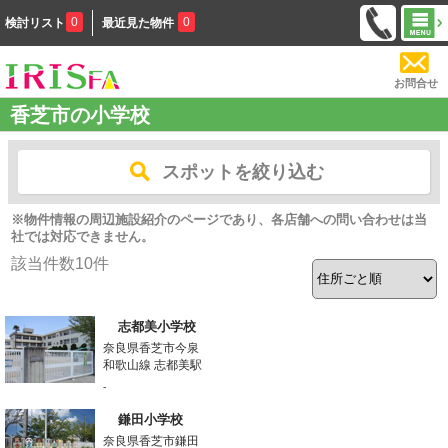
0
0
検討リスト
最近見た物件
お問合せ
香芝市の小学校
スポットを絞り込む
※物件情報の周辺施設紹介のページであり、各店舗への問い合わせは当
社では対応できません。
該当件数
10
件
志都美小学校
奈良県香芝市今泉
和歌山線 志都美駅
-
鎌田小学校
奈良県香芝市鎌田