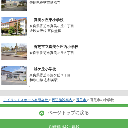
奈良県香芝市良福寺
-
真美ヶ丘東小学校
奈良県香芝市真美ヶ丘３丁目
近鉄大阪線 五位堂駅
-
香芝市立真美ケ丘西小学校
奈良県香芝市真美ヶ丘５丁目
-
旭ケ丘小学校
奈良県香芝市旭ケ丘３丁目
和歌山線 志都美駅
-
アイリスＦＡホーム有限会社
>
周辺施設案内
>
香芝市
>
香芝市の小学校
ページトップに戻る
営業時間:9:30～18:30