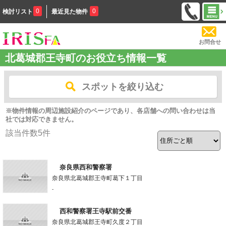
0
0
検討リスト
最近見た物件
お問合せ
北葛城郡王寺町のお役立ち情報一覧
スポットを絞り込む
※物件情報の周辺施設紹介のページであり、各店舗への問い合わせは当
社では対応できません。
該当件数
5
件
奈良県西和警察署
奈良県北葛城郡王寺町葛下１丁目
-
西和警察署王寺駅前交番
奈良県北葛城郡王寺町久度２丁目