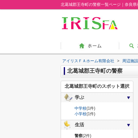
北葛城郡王寺町の警察一覧ページ｜奈良県
アイリスＦＡホーム有限会社
>
周辺施
北葛城郡王寺町の警察
北葛城郡王寺町のスポット選択
学ぶ
中学校
(1件)
小学校
(1件)
生活
警察
(2件)