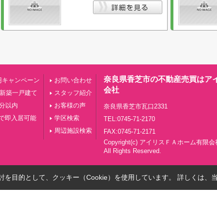
奈良県香芝市の不動産売買はア
円キャンペーン
お問い合わせ
会社
の新築一戸建て
スタッフ紹介
0分以内
お客様の声
奈良県香芝市瓦口2331
で即入居可能
学区検索
TEL:0745-71-2170
周辺施設検索
FAX:0745-71-2171
Copyright(c) アイリスＦＡホーム有限会
All Rights Reserved.
を目的として、クッキー（Cookie）を使用しています。
詳しくは、