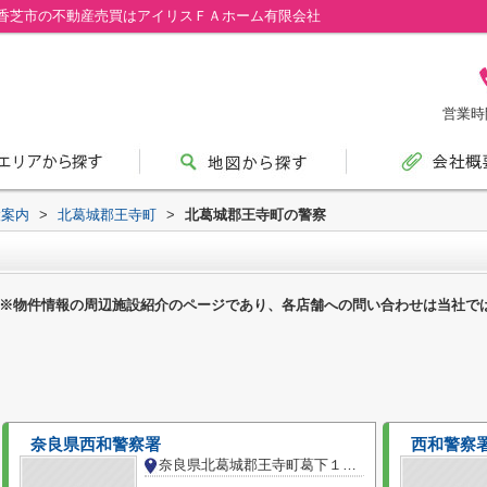
香芝市の不動産売買はアイリスＦＡホーム有限会社
営業時間
設案内
>
北葛城郡王寺町
>
北葛城郡王寺町の警察
※物件情報の周辺施設紹介のページであり、各店舗への問い合わせは当社で
奈良県西和警察署
西和警察
奈良県北葛城郡王寺町葛下１丁目