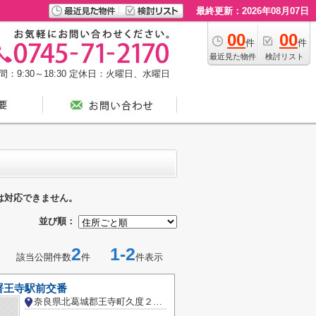
最終更新：2026年08月07日
00
00
件
件
最近見た物件
検討リスト
：9:30～18:30
定休日：火曜日、水曜日
は対応できません。
並び順：
2
1-2
該当公開件数
件
件表示
署王寺駅前交番
奈良県北葛城郡王寺町久度２丁目