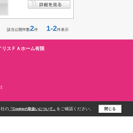
2
1-2
該当公開件数
件
件表示
イリスＦＡホーム有限
社
当社の
をご確認ください。
閉じる
「Cookieの取扱いについて」