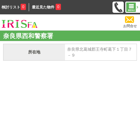
0
0
検討リスト
最近見た物件
お問合せ
奈良県西和警察署
奈良県北葛城郡王寺町葛下１丁目７
所在地
－９