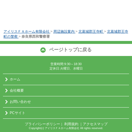
アイリスＦＡホーム有限会社
>
周辺施設案内
>
北葛城郡王寺町
>
北葛城郡王寺
町の警察
>
奈良県西和警察署
ページトップに戻る
営業時間:9:30～18:30
定休日:火曜日、水曜日
ホーム
会社概要
お問い合わせ
PCサイト
プライバシーポリシー
利用規約
｜アクセスマップ
｜
Copyright(c) アイリスＦＡホーム有限会社 All rights reserved.