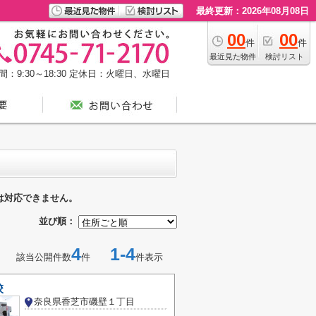
最終更新：2026年08月08日
00
00
件
件
最近見た物件
検討リスト
：9:30～18:30
定休日：火曜日、水曜日
は対応できません。
並び順：
4
1-4
該当公開件数
件
件表示
校
奈良県香芝市磯壁１丁目