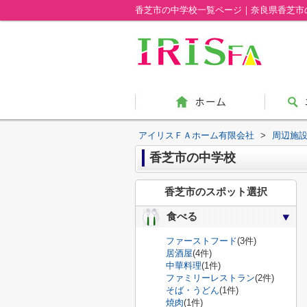
香芝市の中学校一覧ページ｜奈良県香芝市
アイリスＦＡホーム有限会社
>
周辺施
香芝市の中学校
香芝市のスポット選択
食べる
ファーストフード
(3件)
居酒屋
(4件)
中華料理
(1件)
ファミリーレストラン
(2件)
そば・うどん
(1件)
焼肉
(1件)