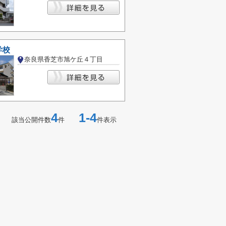
学校
奈良県香芝市旭ケ丘４丁目
4
1-4
該当公開件数
件
件表示