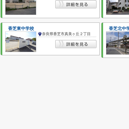
香芝東中学校
香芝北中
奈良県香芝市真美ヶ丘２丁目