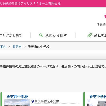
の不動産売買はアイリスＦＡホーム有限会社
営業時間
設案内
>
香芝市
>
香芝市の中学校
※物件情報の周辺施設紹介のページであり、各店舗への問い合わせは当社で
香芝西中学校
香芝中学
奈良県香芝市穴虫