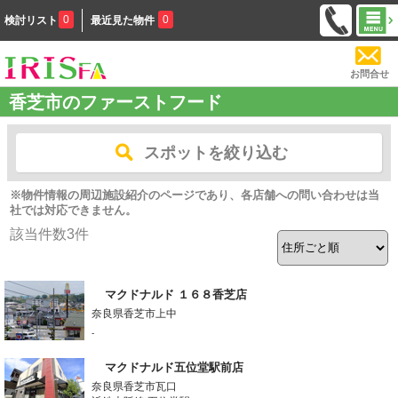
0
0
検討リスト
最近見た物件
お問合せ
香芝市のファーストフード
スポットを絞り込む
※物件情報の周辺施設紹介のページであり、各店舗への問い合わせは当
社では対応できません。
該当件数
3
件
マクドナルド １６８香芝店
奈良県香芝市上中
-
マクドナルド五位堂駅前店
奈良県香芝市瓦口