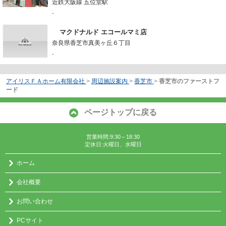
近鉄大阪線 五位堂駅
-
マクドナルド エコールマミ店
奈良県香芝市真美ヶ丘６丁目
-
アイリスＦＡホーム有限会社
>
周辺施設案内
>
香芝市
>
香芝市のファーストフ
ード
ページトップに戻る
営業時間:9:30～18:30
定休日:火曜日、水曜日
ホーム
会社概要
お問い合わせ
PCサイト