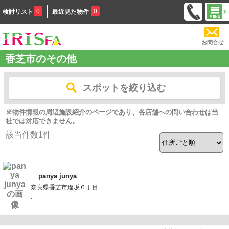
0
0
検討リスト
最近見た物件
お問合せ
香芝市のその他
スポットを絞り込む
※物件情報の周辺施設紹介のページであり、各店舗への問い合わせは当
社では対応できません。
該当件数
1
件
panya junya
奈良県香芝市逢坂６丁目
-